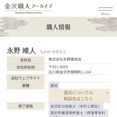
Menu
職人情報
永野 靖人
ながの やすひと
株式会社永野建具店
会社名
〒921-8005
会社所在地
石川県金沢市間明町2-184
会社ウェブサイト
業種
建具
建具についての
相談先はこちら
修了資格
金沢匠の技能士（本科２期生）
歴史的建造物修復士（修復専攻科