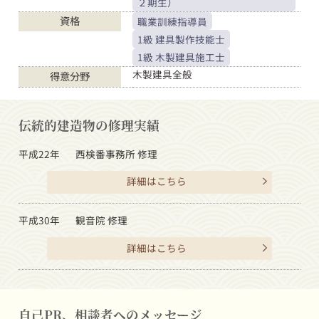
２期生）
資格
職業訓練指導員
1級 建具製作技能士
1級 木製建具施工士
木製建具全般
得意分野
伝統的建造物の修理実績
平成22年
西検番事務所 修理
詳細はこちら
平成30年
観音院 修理
詳細はこちら
自己PR、相談者へのメッセージ