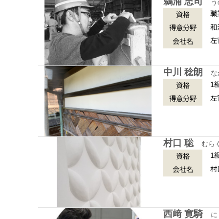
鵜浦 忠司
う
職
資格
和
得意分野
左
会社名
中川 稔朗
な
1
資格
左
得意分野
村口 聡
むら
1
資格
村
会社名
西﨑 寛騎
に