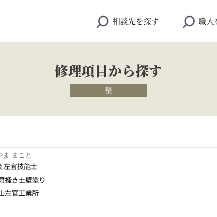
相談先を探す
職人
修理項目から探す
壁
やま まこと
級 左官技能士
舞搔き土壁塗り
山左官工業所