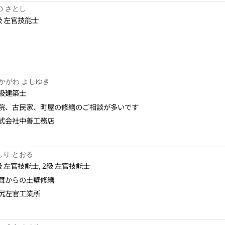
の さとし
級 左官技能士
かがわ よしゆき
級建築士
院、古民家、町屋の修繕のご相談が多いです
式会社中善工務店
しり とおる
級 左官技能士, 2級 左官技能士
舞からの土壁修繕
尻左官工業所