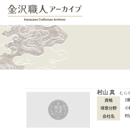
村山 真
むら
1
資格
小
得意分野
村
会社名