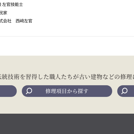
級 左官技能士
民家
式会社 西﨑左官
伝統技術を習得した職人たちが
古い建物などの修理
修理項目から探す