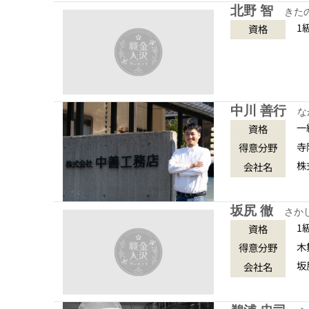
北野 智
きた
1
資格
中川 善行
な
一
資格
寺
得意分野
株
会社名
坂尻 徹
さか
1
資格
木
得意分野
坂
会社名