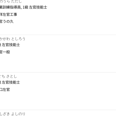
のうら ただし
業訓練指導員, 1級 左官技能士
洋左官工事
官うの久
かがわ としろう
級 左官技能士
官一般
ぐち さとし
級 左官技能士
口左官
しざき よしのり