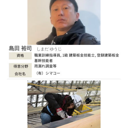
島田 裕司
しまだ ゆうじ
職業訓練指導員, 1級 建築板金技能士, 登録建築板金
資格
基幹技能者
雨漏れ調査等
得意分野
（有）シマコー
会社名