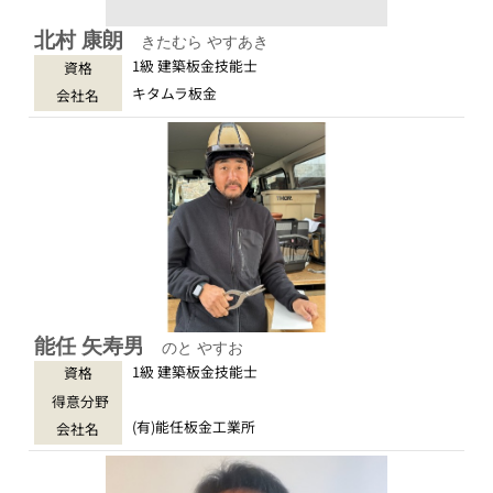
北村 康朗
きたむら やすあき
1級 建築板金技能士
資格
キタムラ板金
会社名
能任 矢寿男
のと やすお
1級 建築板金技能士
資格
得意分野
(有)能任板金工業所
会社名