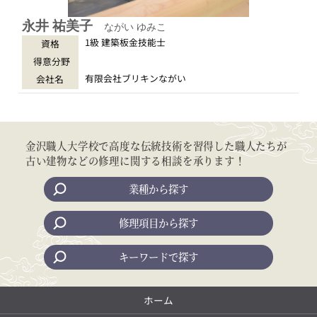
永井 祐美子
ながい ゆみこ
1級 建築板金技能士
資格
得意分野
有限会社ブリキンながい
会社名
金沢職人大学校で高度な伝統技術を習得した職人たちが
古い建物などの修理に関する相談を承ります！
業種から探す
修理項目から探す
キーワードで探す
ホーム