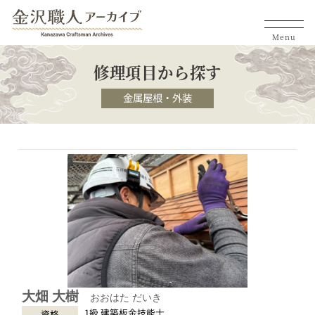
Menu
修理項目から探す
金属屋根・外装
大畑 大樹
おおはた だいき
1級 建築板金技能士
資格