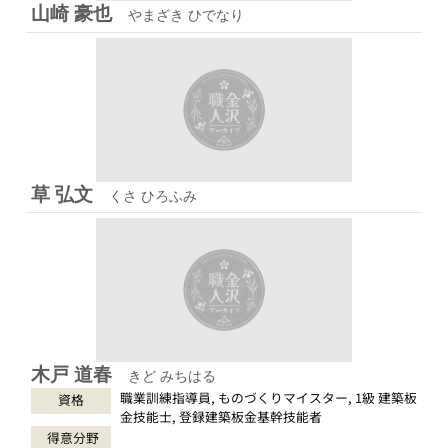
山崎 豪也
やまざき ひでなり
草 弘文
くさ ひろふみ
木戸 道春
きど みちはる
職業訓練指導員, ものづくりマイスター, 1級 建築板
資格
金技能士, 登録建築板金基幹技能者
得意分野