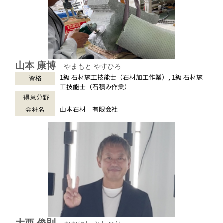
山本 康博
やまもと やすひろ
1級 石材施工技能士（石材加工作業）, 1級 石材施
資格
工技能士（石積み作業）
得意分野
山本石材 有限会社
会社名
大西 俊則