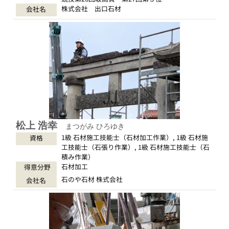
株式会社 出口石材
会社名
松上 浩幸
まつがみ ひろゆき
1級 石材施工技能士（石材加工作業）, 1級 石材施
資格
工技能士（石張り作業）, 1級 石材施工技能士（石
積み作業）
石材加工
得意分野
石のや石材 株式会社
会社名