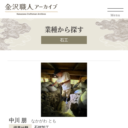
Menu
業種から探す
石工
中川 朋
なかがわ とも
石材加工
得意分野