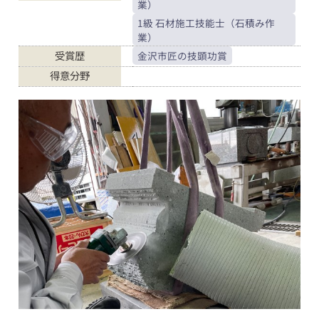
業）
1級 石材施工技能士（石積み作
業）
受賞歴
金沢市匠の技顕功賞
得意分野