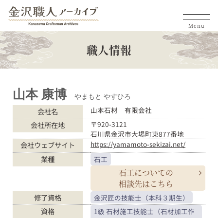
Menu
職人情報
山本 康博
やまもと やすひろ
山本石材 有限会社
会社名
〒920-3121
会社所在地
石川県金沢市大場町東877番地
https://yamamoto-sekizai.net/
会社ウェブサイト
業種
石工
石工についての
相談先はこちら
修了資格
金沢匠の技能士（本科３期生）
資格
1級 石材施工技能士（石材加工作