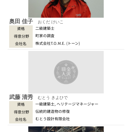
奥田 佳子
おくだ けいこ
二級建築士
資格
町家の調査
得意分野
株式会社T.O.M.E. (トーン)
会社名
武藤 清秀
むとう きよひで
一級建築士, ヘリテージマネージャー
資格
伝統的建造物の修復
得意分野
むとう設計有限会社
会社名