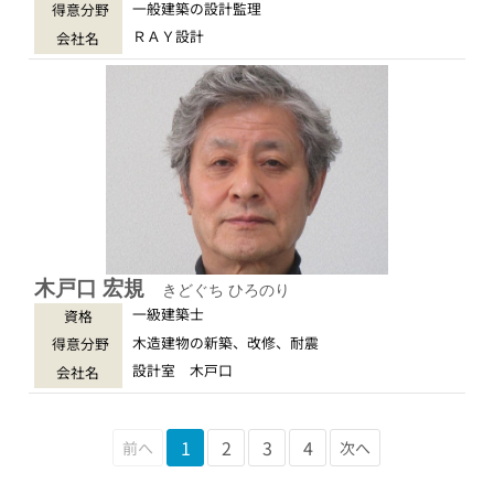
一般建築の設計監理
得意分野
ＲＡＹ設計
会社名
木戸口 宏規
きどぐち ひろのり
一級建築士
資格
木造建物の新築、改修、耐震
得意分野
設計室 木戸口
会社名
1
2
3
4
前へ
次へ