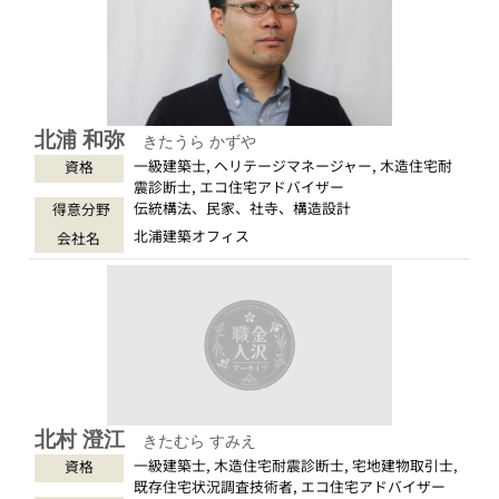
北浦 和弥
きたうら かずや
一級建築士, ヘリテージマネージャー, 木造住宅耐
資格
震診断士, エコ住宅アドバイザー
伝統構法、民家、社寺、構造設計
得意分野
北浦建築オフィス
会社名
北村 澄江
きたむら すみえ
一級建築士, 木造住宅耐震診断士, 宅地建物取引士,
資格
既存住宅状況調査技術者, エコ住宅アドバイザー