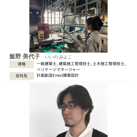
飯野 美代子
いいの みよこ
一級建築士, 建築施工管理技士, 土木施工管理技士,
資格
ヘリテージマネージャー
計画創造Enkel建築設計
会社名