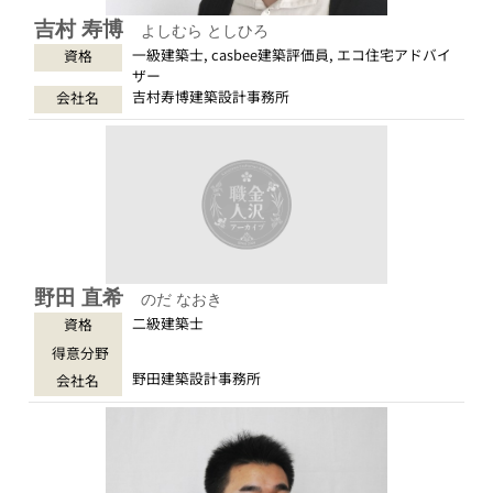
吉村 寿博
よしむら としひろ
一級建築士, casbee建築評価員, エコ住宅アドバイ
資格
ザー
吉村寿博建築設計事務所
会社名
野田 直希
のだ なおき
二級建築士
資格
得意分野
野田建築設計事務所
会社名