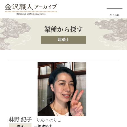
Menu
業種から探す
建築士
林野 紀子
りんの のりこ
一級建築士
資格