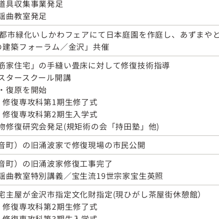
道具収集事業発足
謡曲教室発足
国都市緑化いしかわフェアにて日本庭園を作庭し、あずまや
の建築フォーラム／金沢」共催
筋家住宅」の手縫い畳床に対して修復技術指導
スタースクール開講
・復原を開始
・修復専攻科第1期生修了式
・修復専攻科第2期生入学式
物修復研究会発足(規矩術の会「持田塾」他)
音町）の旧涌波家で修復現場の市民公開
音町）の旧涌波家修復工事完了
謡曲教室特別講義／宝生流19世宗家宝生英照
宅主屋が金沢市指定文化財指定(現ひがし茶屋街休憩館）
・修復専攻科第2期生修了式
・修復専攻科第3期生入学式