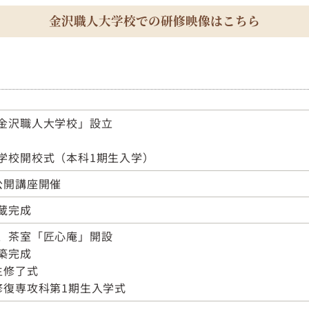
金沢職人大学校での研修映像はこちら
金沢職人大学校」設立
成
学校開校式（本科1期生入学）
公開講座開催
蔵完成
、茶室「匠心庵」開設
築完成
生修了式
修復専攻科第1期生入学式