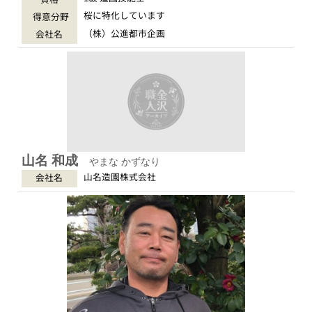
桜に特化しています
得意分野
（株）公進都市企画
会社名
山名 和成
やまな かずなり
山名造園株式会社
会社名