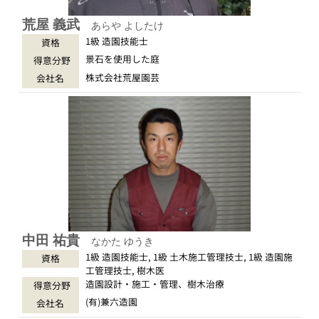
荒屋 義武
あらや よしたけ
1級 造園技能士
資格
景石を使用した庭
得意分野
株式会社荒屋園芸
会社名
中田 祐貴
なかた ゆうき
1級 造園技能士, 1級 土木施工管理技士, 1級 造園施
資格
工管理技士, 樹木医
造園設計・施工・管理、樹木治療
得意分野
(有)兼六造園
会社名