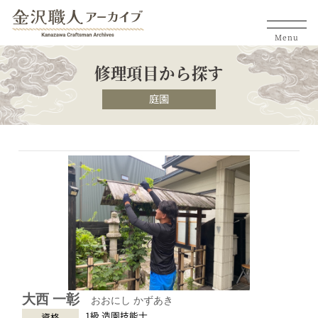
Menu
修理項目から探す
庭園
大西 一彰
おおにし かずあき
1級 造園技能士
資格