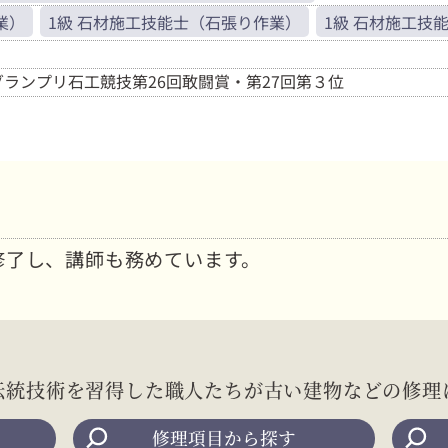
業）
1級 石材施工技能士（石張り作業）
1級 石材施工技
ランプリ石工競技第26回敢闘賞・第27回第３位
修了し、講師も務めています。
伝統技術を習得した職人たちが
古い建物などの修理
修理項目から探す