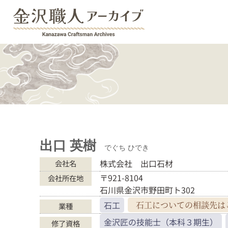
出口 英樹
でぐち ひでき
株式会社 出口石材
会社名
〒921-8104
会社所在地
石川県金沢市野田町ト302
石工
石工についての
相談先は
業種
金沢匠の技能士（本科３期生）
修了資格