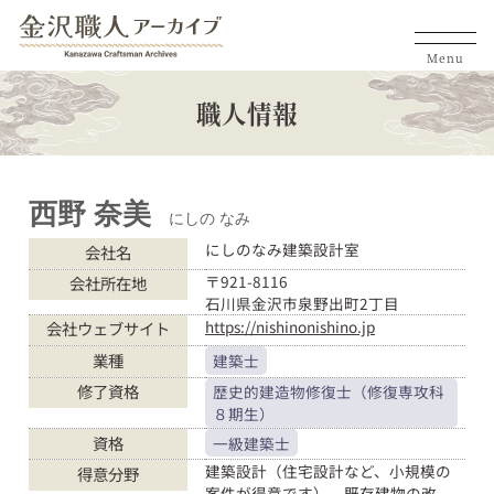
Menu
職人情報
西野 奈美
にしの なみ
にしのなみ建築設計室
会社名
〒921-8116
会社所在地
石川県金沢市泉野出町2丁目
https://nishinonishino.jp
会社ウェブサイト
業種
建築士
修了資格
歴史的建造物修復士（修復専攻科
８期生）
資格
一級建築士
建築設計（住宅設計など、小規模の
得意分野
案件が得意です） 既存建物の改