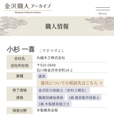
Menu
職人情報
小杉 一喜
こすぎ かずよし
丸越木工株式会社
会社名
〒920-0848
会社所在地
石川県金沢市京町28-2
業種
建具
建具についての
相談先はこちら
修了資格
金沢匠の技能士（本科３期生）
資格
職業訓練指導員
1級 建具製作技能士
1級 木製建具施工士
木製建具全般
得意分野