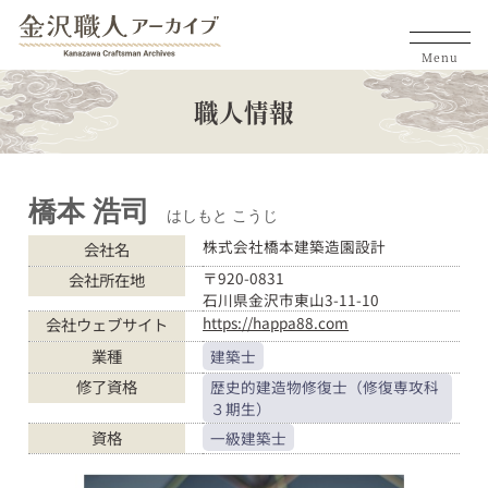
Menu
職人情報
橋本 浩司
はしもと こうじ
株式会社橋本建築造園設計
会社名
〒920-0831
会社所在地
石川県金沢市東山3-11-10
https://happa88.com
会社ウェブサイト
業種
建築士
修了資格
歴史的建造物修復士（修復専攻科
３期生）
資格
一級建築士