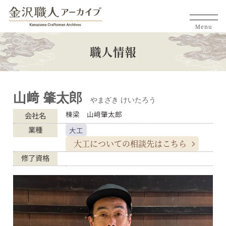
Menu
職人情報
山﨑 肇太郎
やまざき けいたろう
棟梁 山﨑肇太郎
会社名
業種
大工
大工についての
相談先はこちら
修了資格