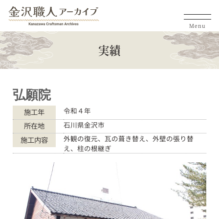
Menu
実績
弘願院
令和４年
施工年
石川県金沢市
所在地
外観の復元、瓦の葺き替え、外壁の張り替
施工内容
え、柱の根継ぎ