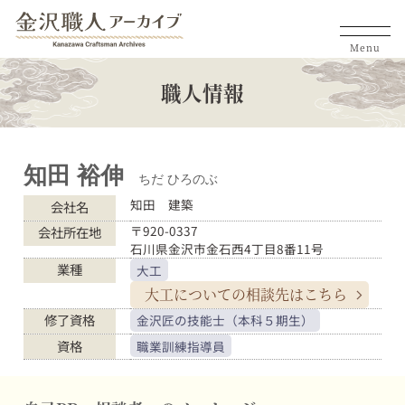
Menu
職人情報
知田 裕伸
ちだ ひろのぶ
知田 建築
会社名
〒920-0337
会社所在地
石川県金沢市金石西4丁目8番11号
業種
大工
大工についての
相談先はこちら
修了資格
金沢匠の技能士（本科５期生）
資格
職業訓練指導員