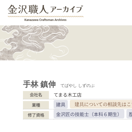
手林 鎮伸
てばやし しずのぶ
てまる木工店
会社名
建具
建具についての
相談先はこ
業種
金沢匠の技能士（本科６期生）
修了資格