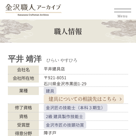
Menu
職人情報
平井 靖洋
ひらい やすひろ
平井建具店
会社名
〒921-8051
会社所在地
石川県金沢市黒田1-29
業種
建具
建具についての
相談先はこちら
修了資格
金沢匠の技能士（本科３期生）
資格
2級 建具製作技能士
受賞歴
金沢市匠の技顕功賞
障子戸
得意分野