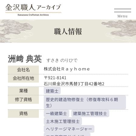
Menu
職人情報
洲﨑 典英
すさき のりひで
株式会社Ｒａｙｈｏｍｅ
会社名
〒921-8141
会社所在地
石川県金沢市馬替3丁目42番地2
業種
建築士
修了資格
歴史的建造物修復士（修復専攻科６期
生）
資格
一級建築士
建築施工管理技士
土木施工管理技士
ヘリテージマネージャー