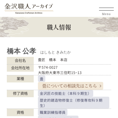
Menu
職人情報
橋本 公孝
はしもと きみたか
畳匠 橋本 本店
会社名
〒574-0027
会社所在地
大阪府大東市三住町15−13
業種
畳
畳についての
相談先はこちら
修了資格
金沢匠の技能士（本科９期生）
歴史的建造物修復士（修復専攻科９期
生）
資格
職業訓練指導員