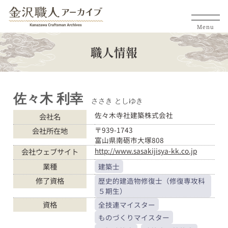
Menu
職人情報
佐々木 利幸
ささき としゆき
佐々木寺社建築株式会社
会社名
〒939-1743
会社所在地
富山県南砺市大塚808
http://www.sasakijisya-kk.co.jp
会社ウェブサイト
業種
建築士
修了資格
歴史的建造物修復士（修復専攻科
５期生）
資格
全技連マイスター
ものづくりマイスター