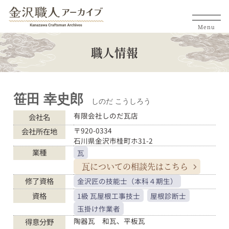
Menu
職人情報
笹田 幸史郎
しのだ こうしろう
有限会社しのだ瓦店
会社名
〒920-0334
会社所在地
石川県金沢市桂町ホ31-2
業種
瓦
瓦についての
相談先はこちら
修了資格
金沢匠の技能士（本科４期生）
資格
1級 瓦屋根工事技士
屋根診断士
玉掛け作業者
陶器瓦 和瓦、平板瓦
得意分野