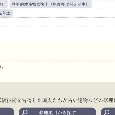
生）
歴史的建造物修復士（修復専攻科３期生）
技能士
い。
伝統技術を習得した職人たちが
古い建物などの修理
修理項目から探す