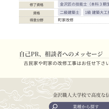
金沢匠の技能士（本科３期
修了資格
二級建築士
1級 建築大工
資格
町家改修
得意分野
自己PR、相談者へのメッセージ
古民家や町家の改修工事はお任せ下さ
金沢職人大学校で高度な
業種から探す