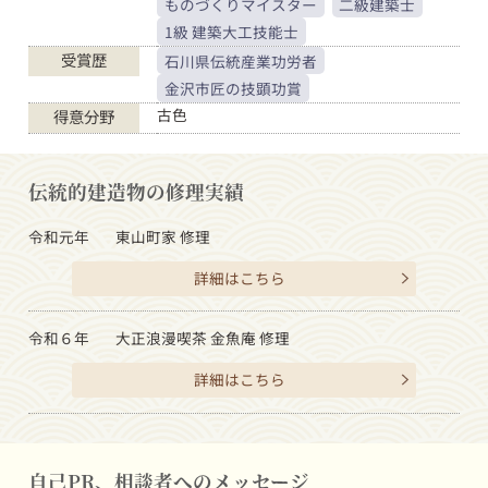
ものづくりマイスター
二級建築士
1級 建築大工技能士
受賞歴
石川県伝統産業功労者
金沢市匠の技顕功賞
古色
得意分野
伝統的建造物の修理実績
令和元年
東山町家 修理
詳細はこちら
令和６年
大正浪漫喫茶 金魚庵 修理
詳細はこちら
自己PR、相談者へのメッセージ