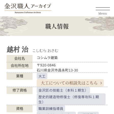
Menu
職人情報
越村 治
こしむら おさむ
コシムラ建築
会社名
〒920-0846
会社所在地
石川県金沢市昌永町13-30
業種
大工
大工についての
相談先はこちら
修了資格
金沢匠の技能士（本科１期生）
歴史的建造物修復士（修復専攻科１期
生）
資格
職業訓練指導員