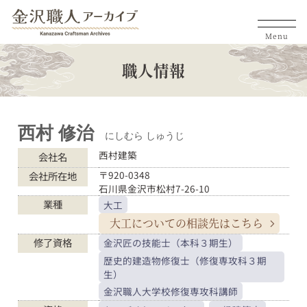
Menu
職人情報
西村 修治
にしむら しゅうじ
西村建築
会社名
〒920-0348
会社所在地
石川県金沢市松村7-26-10
業種
大工
大工についての
相談先はこちら
修了資格
金沢匠の技能士（本科３期生）
歴史的建造物修復士（修復専攻科３期
生）
金沢職人大学校修復専攻科講師