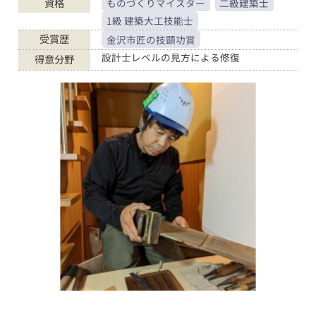
資格
ものづくりマイスター
二級建築士
1級 建築大工技能士
受賞歴
金沢市匠の技顕功賞
設計士レベルの見方による修復
得意分野